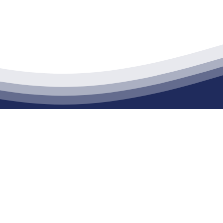
江苏j9集团九游国际站建材有限公司
通货物仓储；道路普通货物运输；建筑劳务分包（凭资质证书经营）。主要
生产能力达到100万方；干粉（混）砂浆年生产能力达到20万吨。
公司