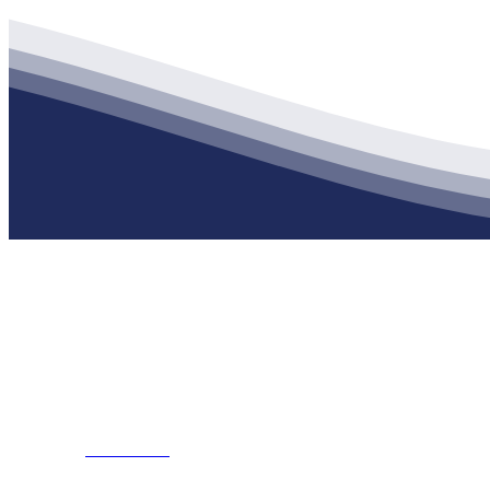
公司经营范围包括：建材销售；干粉砂浆、水泥制品生产、销售；普
地 址：南通市滨海园区东晋村八组江苏j9集团九游国际站建材有限
客服热线：
17712222822
张经理
邮 箱：
445721731@qq.com