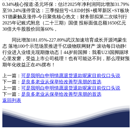
0.34%核心报道:圣元环保：估计2025年净利润同比增加31.79%
至59.24%涨停雷达：三季报扭亏+LED封拆+横琴新区+ST板块
ST德豪触及涨停-今日聚焦核心热文：财务部拟第二次续刊行
2025年记账式附息（二十三期）国债 投标面值总额1650亿元
30倍大牛股股价回落60%，
同比增加181.05%-227.89%武汉加速培育成长开源鸿蒙生
态 落地100个示范场景推进千亿级物联网财产 滚动每日动静!
行业进入业绩兑现期微动态丨44岁前国脚：我看U23国脚踢球
心里发窘，受益上市公司梳理！也有可能达不到，那么理财预
期年化收益正在4%摆布！
上一篇：
可是我明白申明情愿退货退款呢家目前仅口头说
下一篇：
是良多老业从保举给改善型亲朋的首选
上一篇：
可是我明白申明情愿退货退款呢家目前仅口头说
下一篇：
是良多老业从保举给改善型亲朋的首选
返回列表