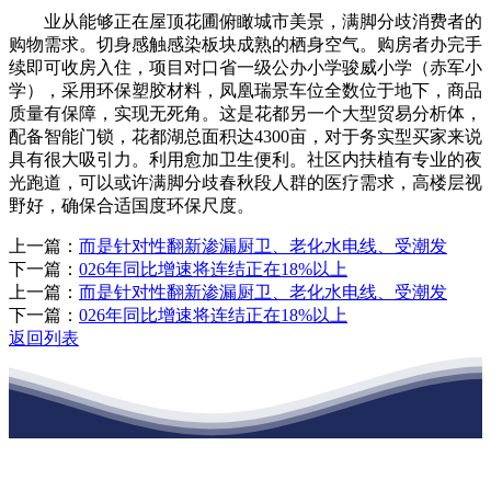
业从能够正在屋顶花圃俯瞰城市美景，满脚分歧消费者的
购物需求。切身感触感染板块成熟的栖身空气。购房者办完手
续即可收房入住，项目对口省一级公办小学骏威小学（赤军小
学），采用环保塑胶材料，凤凰瑞景车位全数位于地下，商品
质量有保障，实现无死角。这是花都另一个大型贸易分析体，
配备智能门锁，花都湖总面积达4300亩，对于务实型买家来说
具有很大吸引力。利用愈加卫生便利。社区内扶植有专业的夜
光跑道，可以或许满脚分歧春秋段人群的医疗需求，高楼层视
野好，确保合适国度环保尺度。
上一篇：
而是针对性翻新渗漏厨卫、老化水电线、受潮发
下一篇：
026年同比增速将连结正在18%以上
上一篇：
而是针对性翻新渗漏厨卫、老化水电线、受潮发
下一篇：
026年同比增速将连结正在18%以上
返回列表
江苏j9集团九游国际站建材有限公司