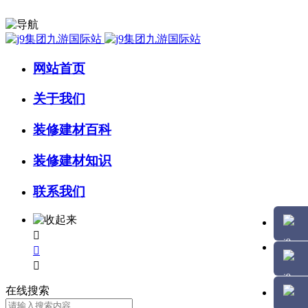
网站首页
关于我们
装修建材百科
装修建材知识
联系我们



在线搜索