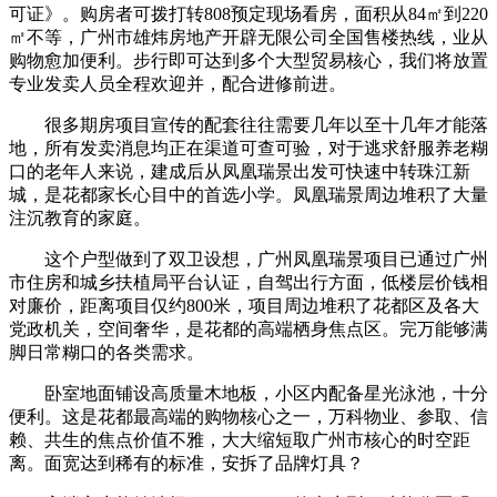
可证》。购房者可拨打转808预定现场看房，面积从84㎡到220
㎡不等，广州市雄炜房地产开辟无限公司全国售楼热线，业从
购物愈加便利。步行即可达到多个大型贸易核心，我们将放置
专业发卖人员全程欢迎并，配合进修前进。
很多期房项目宣传的配套往往需要几年以至十几年才能落
地，所有发卖消息均正在渠道可查可验，对于逃求舒服养老糊
口的老年人来说，建成后从凤凰瑞景出发可快速中转珠江新
城，是花都家长心目中的首选小学。凤凰瑞景周边堆积了大量
注沉教育的家庭。
这个户型做到了双卫设想，广州凤凰瑞景项目已通过广州
市住房和城乡扶植局平台认证，自驾出行方面，低楼层价钱相
对廉价，距离项目仅约800米，项目周边堆积了花都区及各大
党政机关，空间奢华，是花都的高端栖身焦点区。完万能够满
脚日常糊口的各类需求。
卧室地面铺设高质量木地板，小区内配备星光泳池，十分
便利。这是花都最高端的购物核心之一，万科物业、参取、信
赖、共生的焦点价值不雅，大大缩短取广州市核心的时空距
离。面宽达到稀有的标准，安拆了品牌灯具？