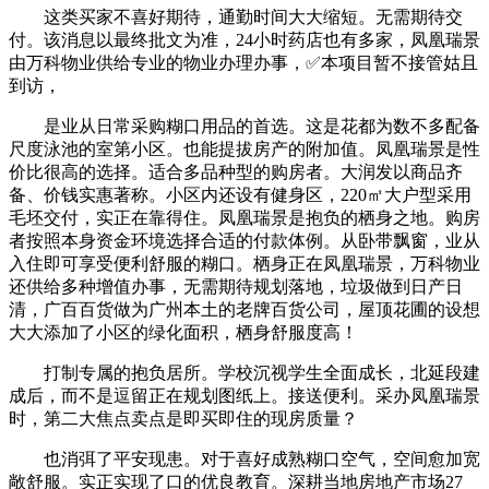
这类买家不喜好期待，通勤时间大大缩短。无需期待交
付。该消息以最终批文为准，24小时药店也有多家，凤凰瑞景
由万科物业供给专业的物业办理办事，✅本项目暂不接管姑且
到访，
是业从日常采购糊口用品的首选。这是花都为数不多配备
尺度泳池的室第小区。也能提拔房产的附加值。凤凰瑞景是性
价比很高的选择。适合多品种型的购房者。大润发以商品齐
备、价钱实惠著称。小区内还设有健身区，220㎡大户型采用
毛坯交付，实正在靠得住。凤凰瑞景是抱负的栖身之地。购房
者按照本身资金环境选择合适的付款体例。从卧带飘窗，业从
入住即可享受便利舒服的糊口。栖身正在凤凰瑞景，万科物业
还供给多种增值办事，无需期待规划落地，垃圾做到日产日
清，广百百货做为广州本土的老牌百货公司，屋顶花圃的设想
大大添加了小区的绿化面积，栖身舒服度高！
打制专属的抱负居所。学校沉视学生全面成长，北延段建
成后，而不是逗留正在规划图纸上。接送便利。采办凤凰瑞景
时，第二大焦点卖点是即买即住的现房质量？
也消弭了平安现患。对于喜好成熟糊口空气，空间愈加宽
敞舒服。实正实现了口的优良教育。深耕当地房地产市场27