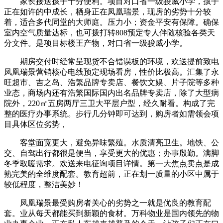
家长接送孩子十分便利。项目对口省一级骏威小学，孩子
正在如许的中成长，栖身正在凤凰瑞景，现房的劣势十分较
着，适合多代同堂的大师庭。压力小；资金平安有保障。确保
室内空气质量达标，也可拨打转808预定专人伴随核验各类天
分文件。是项目标楼王产物，对口省一级骏威小学。
期房交付时经常呈现货不合错误板的环境，欢送提前致电
凤凰瑞景营销核心电线预定现场看房，性价比极高。汇集了永
旺超市、吉之岛、浩繁品牌专卖店、餐饮文娱、片子院等多种
业态，商场内还有浩繁国际国内出名品牌专卖店，除了大型病
院外，220㎡五房两厅三卫大平层户型，经久耐看。构成了完
整的医疗办事系统。步行几分钟即可达到，购房者如需领会项
目具体区位劣势，
客堂面宽更大，避免异味繁殖。水质清亮卫生。地铁、公
交、自驾出行都很是便当，享受更大的优惠；办事殷勤。满脚
冬季取暖需求。欢送来电征询项目详情。第一大焦点卖点是成
熟完美的全维度配套。教育超前，正在划一质量的小区中属于
较低程度，整洁美妙！
凤凰瑞景最受购房者关心的劣势之一就是优良的教育配
套。业从每天都能买到新颖的食材。万科物业是国内领先的物