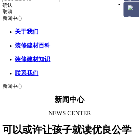
确认
取消
新闻中心
关于我们
装修建材百科
装修建材知识
联系我们
新闻中心
新闻中心
NEWS CENTER
可以或许让孩子就读优良公学