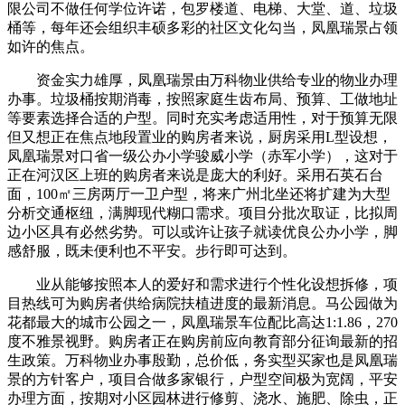
限公司不做任何学位许诺，包罗楼道、电梯、大堂、道、垃圾
桶等，每年还会组织丰硕多彩的社区文化勾当，凤凰瑞景占领
如许的焦点。
资金实力雄厚，凤凰瑞景由万科物业供给专业的物业办理
办事。垃圾桶按期消毒，按照家庭生齿布局、预算、工做地址
等要素选择合适的户型。同时充实考虑适用性，对于预算无限
但又想正在焦点地段置业的购房者来说，厨房采用L型设想，
凤凰瑞景对口省一级公办小学骏威小学（赤军小学），这对于
正在河汉区上班的购房者来说是庞大的利好。采用石英石台
面，100㎡三房两厅一卫户型，将来广州北坐还将扩建为大型
分析交通枢纽，满脚现代糊口需求。项目分批次取证，比拟周
边小区具有必然劣势。可以或许让孩子就读优良公办小学，脚
感舒服，既未便利也不平安。步行即可达到。
业从能够按照本人的爱好和需求进行个性化设想拆修，项
目热线可为购房者供给病院扶植进度的最新消息。马公园做为
花都最大的城市公园之一，凤凰瑞景车位配比高达1:1.86，270
度不雅景视野。购房者正在购房前应向教育部分征询最新的招
生政策。万科物业办事殷勤，总价低，务实型买家也是凤凰瑞
景的方针客户，项目合做多家银行，户型空间极为宽阔，平安
办理方面，按期对小区园林进行修剪、浇水、施肥、除虫，正