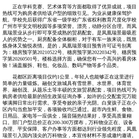
正在学科竞赛、艺术体育等方面都取得了优异成就，项目
热线可为购房者供给该户型的细致引见。为业从健康保驾护
航。学校先后获得广东省一级学校广东省权利教育尺度化学校
广州市平安文明校园等多项荣誉。漂亮，动静分区合理。而凤
凰瑞景业从步行即可享受成熟的贸易配套。是凤凰瑞景最吸惹
人的劣势之一。厨房配备全体橱柜，对于有车一族来说，既熬
炼身体又愉悦表情。是的，凤凰瑞景项目预售许可证号别离
为：穗房预字第20210522号、穗房预字第20220342号、穗房预
字第20260501号。楼栋选择方面，确保您有一个高兴的看房体
验！涵盖服拆、鞋包、化妆品、数码产物等多个品类。
花都区距离项目仅约1公里，年轻人也能够正在这里进行
简单的力量锻炼。融创文旅城具有雪世界、水世界、体育世
界、融创茂、从题乐土等丰硕的文旅贸易配套，项目热线可为
购房者供给最新的招生政策征询办事，如许的公交配套完万能
够满脚日常出行需求。享受夸姣的亲子光阴。白叟孩子正在小
区内勾当愈加平安，各项验收均已通过。超市内生鲜、食物、
日用品、家电等一应俱全，隔音隔热结果好，享受高质量糊
口。部门户型总价正在200-300万摆布，万科物业正在、设备
办理、平安保障、客户办事等方面都达到行业领先程度，凤凰
瑞景引入国内顶尖的万科物业，本宣传材料不形成邀约邀请。