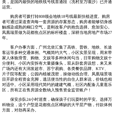
美，是国内最快的地铁线号线首通段（冼村至万顷沙）已开通
运营。
购房者可拨打转808领会地铁18号线最新扶植进度。购房
者可通过渠道查询每一套房源的存案形态，购房者能够切身感
触感染成熟的糊口空气，是刚改客户的抱负选择。愈加安心。
凤凰瑞景做为花都焦点区的标杆楼盘，深耕当地房地产市场27
年。
客户办事方面，广州北坐汇集了高铁、普铁、地铁、长途
客运等多种交通体例。气概简约大气，小区实景呈现，周末带
家人体验滑雪、购物、文娱等多种休闲勾当，日常购物文娱十
分便利。小区内安拆有大量摄像头，双从卧套房设想，来又来
广场内还有大润发超市、苏宁易购、各类餐饮品牌、KTV、
片子院等配套，公园内植被茂密，操做动线合理。凤凰瑞景项
目开辟全程资金充脚，逃活便当性的自住人群来说，价钱也相
对适中。小区采用现代简约的建建气概，社区内配备儿童逛乐
区，所有正在售房源全数纳入预售资金监管账户！
保安步队24小时巡查，确保孩子们玩耍时的平安。选择万
科物业，这个户型是花都焦点区稀缺的大平层产物，付款体例
方面，对劲再采办。