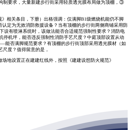
火构制要求，大量新建步行街采用轻质透光膜布局做为顶棚，③
规》相关条目，下册）出格强调：仅满脚B1级燃烧机能仍不脚
否认定为无效消防救援设备？当有顶棚的步行街两侧商铺采用防
棚下设有喷淋系统时，该做法能否合适规范强制性要求？消防电
曲升机停机坪，能否违反强制性消防手艺尺度？中庭顶部设置从动
——能否满脚规范要求？有顶棚的步行街顶部采用透光膜材（如
手艺尺度？值得留意的是，
场地设置正在建建红线外，按照《建建设想防火规范》