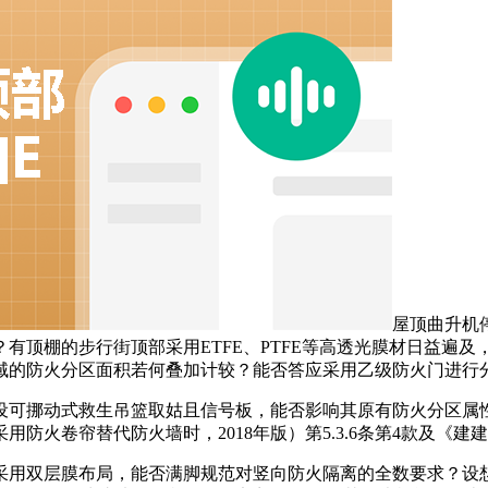
屋顶曲升机停
有顶棚的步行街顶部采用ETFE、PTFE等高透光膜材日益遍
的防火分区面积若何叠加计较？能否答应采用乙级防火门进行分隔
可挪动式救生吊篮取姑且信号板，能否影响其原有防火分区属性
帘替代防火墙时，2018年版）第5.3.6条第4款及《建建内部拆修
双层膜布局，能否满脚规范对竖向防火隔离的全数要求？设想文件