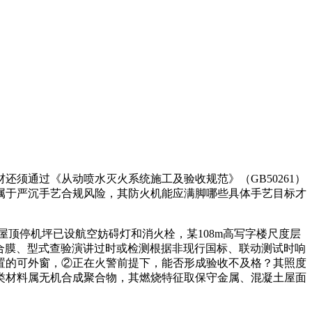
通过《从动喷水灭火系统施工及验收规范》（GB50261）
属于严沉手艺合规风险，其防火机能应满脚哪些具体手艺目标才
顶停机坪已设航空妨碍灯和消火栓，某108m高写字楼尺度层
E复合膜、型式查验演讲过时或检测根据非现行国标、联动测试时响
置的可外窗，②正在火警前提下，能否形成验收不及格？其照度
类材料属无机合成聚合物，其燃烧特征取保守金属、混凝土屋面