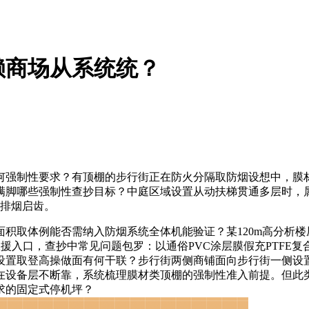
赖商场从系统统？
制性要求？有顶棚的步行街正在防火分隔取防烟设想中，膜材还须
满脚哪些强制性查抄目标？中庭区域设置从动扶梯贯通多层时，
效排烟启齿。
体例能否需纳入防烟系统全体机能验证？某120m高分析楼屋
的救援入口，查抄中常见问题包罗：以通俗PVC涂层膜假充PTF
设置取登高操做面有何干联？步行街两侧商铺面向步行街一侧设
在设备层不断靠，系统梳理膜材类顶棚的强制性准入前提。但此
求的固定式停机坪？