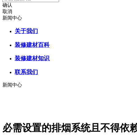
确认
取消
新闻中心
关于我们
装修建材百科
装修建材知识
联系我们
新闻中心
必需设置的排烟系统且不得依