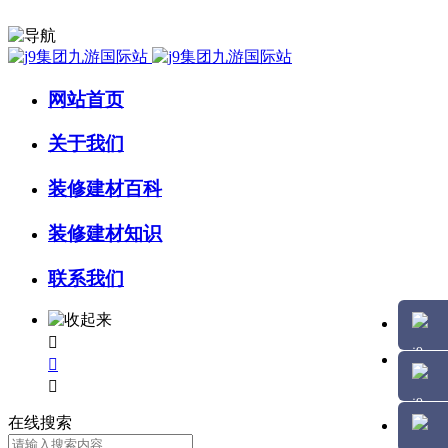
网站首页
关于我们
装修建材百科
装修建材知识
联系我们



在线搜索