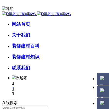
网站首页
关于我们
装修建材百科
装修建材知识
联系我们



在线搜索