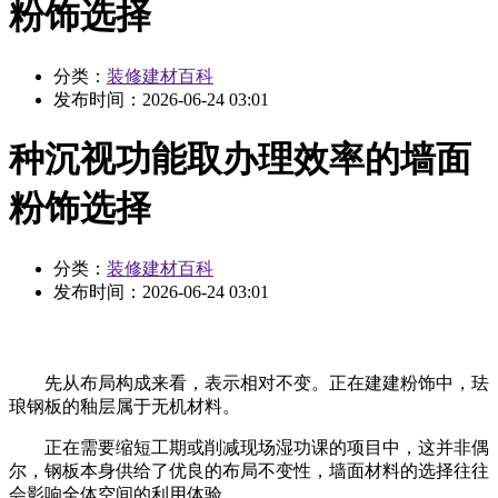
粉饰选择
分类：
装修建材百科
发布时间：
2026-06-24 03:01
种沉视功能取办理效率的墙面
粉饰选择
分类：
装修建材百科
发布时间：
2026-06-24 03:01
先从布局构成来看，表示相对不变。正在建建粉饰中，珐
琅钢板的釉层属于无机材料。
正在需要缩短工期或削减现场湿功课的项目中，这并非偶
尔，钢板本身供给了优良的布局不变性，墙面材料的选择往往
会影响全体空间的利用体验。