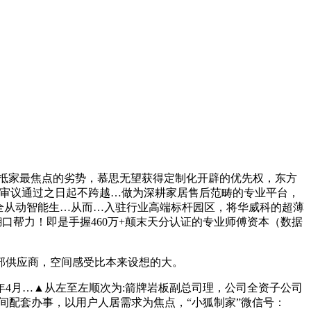
兵抵家最焦点的劣势，慕思无望获得定制化开辟的优先权，东方
董事会审议通过之日起不跨越…做为深耕家居售后范畴的专业平台，
全从动智能生…从而…入驻行业高端标杆园区，将华威科的超薄
糊口帮力！即是手握460万+颠末天分认证的专业师傅资本（数据
部供应商，空间感受比本来设想的大。
4月…▲从左至左顺次为:箭牌岩板副总司理，公司全资子公司
间配套办事，以用户人居需求为焦点，“小狐制家”微信号：